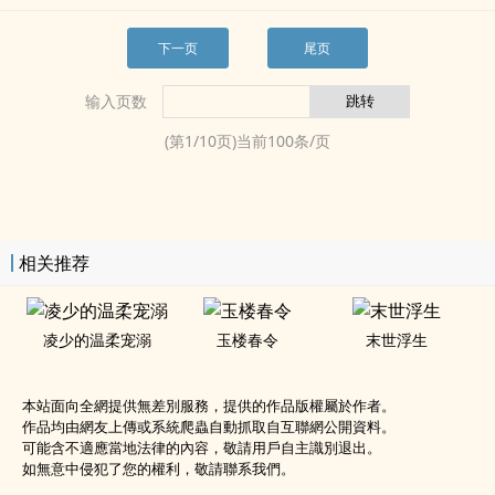
下一页
尾页
输入页数
(第
1
/
10
页)当前
100
条/页
相关推荐
凌少的温柔宠溺
玉楼春令
末世浮生
本站面向全網提供無差別服務，提供的作品版權屬於作者。
作品均由網友上傳或系統爬蟲自動抓取自互聯網公開資料。
可能含不適應當地法律的內容，敬請用戶自主識別退出。
如無意中侵犯了您的權利，敬請聯系我們。