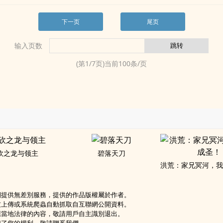
下一页
尾页
输入页数
(第
1
/
7
页)当前
100
条/页
砍之龙与领主
碧落天刀
洪荒：家兄冥河，
網提供無差別服務，提供的作品版權屬於作者。
友上傳或系統爬蟲自動抓取自互聯網公開資料。
應當地法律的內容，敬請用戶自主識別退出。