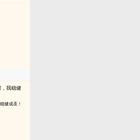
我稳健成圣！