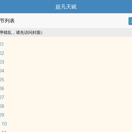
超凡天赋
节列表
序错乱，请先访问封面）
01
02
03
04
05
06
07
08
09
 10