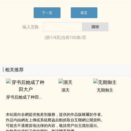
下一页
尾页
输入页数
(第
1
/
4
页)当前
100
条/页
相关推荐
洄天
无期御主
穿书后她成了种田大户
本站面向全網提供無差別服務，提供的作品版權屬於作者。
作品均由網友上傳或系統爬蟲自動抓取自互聯網公開資料。
可能含不適應當地法律的內容，敬請用戶自主識別退出。