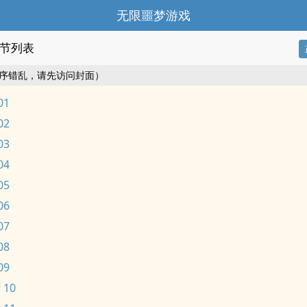
无限噩梦游戏
节列表
序错乱，请先访问封面）
01
02
03
04
05
06
07
08
09
 10