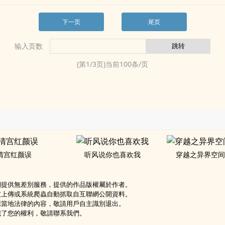
下一页
尾页
输入页数
(第
1
/
3
页)当前
100
条/页
清宫红颜误
听风说你也喜欢我
穿越之异界空
網提供無差別服務，提供的作品版權屬於作者。
友上傳或系統爬蟲自動抓取自互聯網公開資料。
應當地法律的內容，敬請用戶自主識別退出。
犯了您的權利，敬請聯系我們。