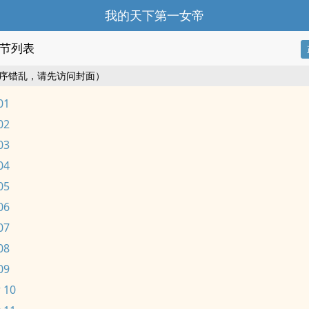
我的天下第一女帝
节列表
序错乱，请先访问封面）
01
02
03
04
05
06
07
08
09
 10