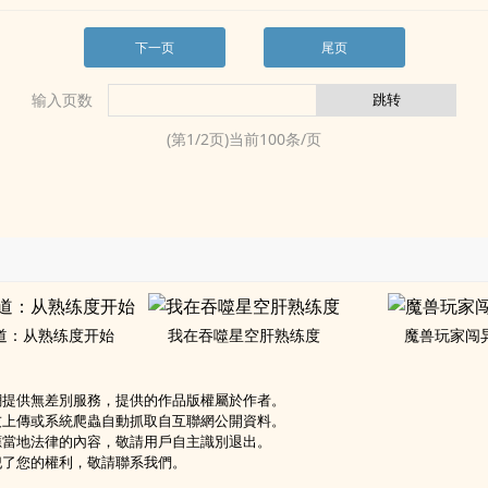
下一页
尾页
输入页数
(第
1
/
2
页)当前
100
条/页
道：从熟练度开始
我在吞噬星空肝熟练度
魔兽玩家闯
網提供無差別服務，提供的作品版權屬於作者。
友上傳或系統爬蟲自動抓取自互聯網公開資料。
應當地法律的內容，敬請用戶自主識別退出。
犯了您的權利，敬請聯系我們。