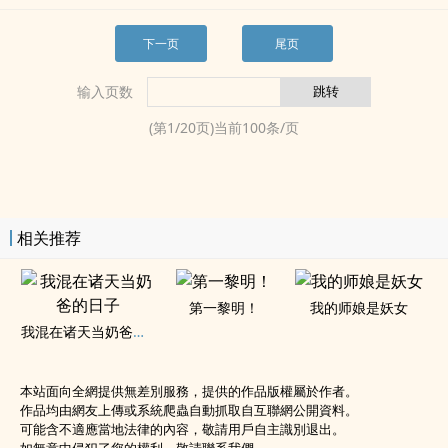
下一页
尾页
输入页数
(第
1
/
20
页)当前
100
条/页
相关推荐
第一黎明！
我的师娘是妖女
我混在诸天当奶爸的日子
本站面向全網提供無差別服務，提供的作品版權屬於作者。
作品均由網友上傳或系統爬蟲自動抓取自互聯網公開資料。
可能含不適應當地法律的內容，敬請用戶自主識別退出。