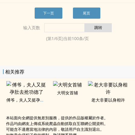
下一页
尾页
输入页数
(第
1
/
6
页)当前
100
条/页
相关推荐
大明女首辅
傅爷，夫人又挺孕肚去抢功德了
老大非要以身相许
本站面向全網提供無差別服務，提供的作品版權屬於作者。
作品均由網友上傳或系統爬蟲自動抓取自互聯網公開資料。
可能含不適應當地法律的內容，敬請用戶自主識別退出。