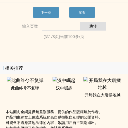
下一页
尾页
输入页数
(第
1
/
8
页)当前
100
条/页
相关推荐
此曲终兮不复弹
汉中崛起
开局我在大唐摆地摊
本站面向全網提供無差別服務，提供的作品版權屬於作者。
作品均由網友上傳或系統爬蟲自動抓取自互聯網公開資料。
可能含不適應當地法律的內容，敬請用戶自主識別退出。