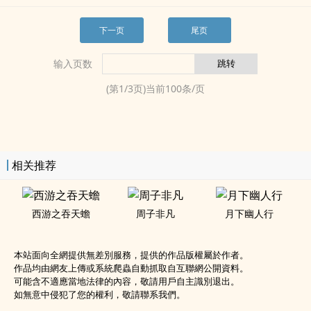
下一页
尾页
输入页数
(第
1
/
3
页)当前
100
条/页
相关推荐
西游之吞天蟾
周子非凡
月下幽人行
本站面向全網提供無差別服務，提供的作品版權屬於作者。
作品均由網友上傳或系統爬蟲自動抓取自互聯網公開資料。
可能含不適應當地法律的內容，敬請用戶自主識別退出。
如無意中侵犯了您的權利，敬請聯系我們。