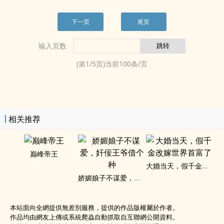
下一页
尾页
输入页数
(第
1
/
5
页)当前
100
条/页
相关推荐
巅峰帝王
大婚当天，假千金改嫁世界首富了
娇媚娘子不谋爱，奸佞王爷借个种
本站面向全網提供無差別服務，提供的作品版權屬於作者。
作品均由網友上傳或系統爬蟲自動抓取自互聯網公開資料。