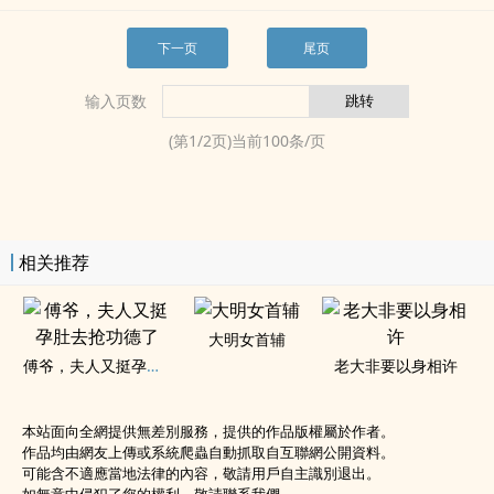
下一页
尾页
输入页数
(第
1
/
2
页)当前
100
条/页
相关推荐
大明女首辅
傅爷，夫人又挺孕肚去抢功德了
老大非要以身相许
本站面向全網提供無差別服務，提供的作品版權屬於作者。
作品均由網友上傳或系統爬蟲自動抓取自互聯網公開資料。
可能含不適應當地法律的內容，敬請用戶自主識別退出。