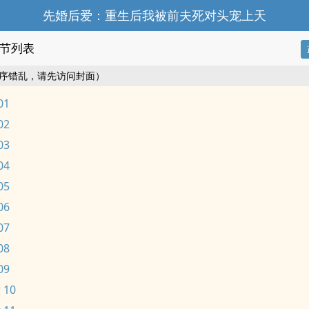
先婚后爱：重生后我被前夫死对头宠上天
节列表
序错乱，请先访问封面）
01
02
03
04
05
06
07
08
09
 10