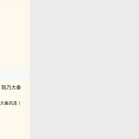
乃大秦武圣！