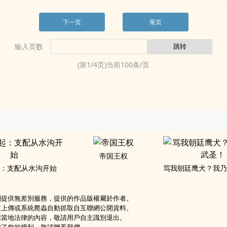
下一页
尾页
输入页数
(第
1
/
4
页)当前
100
条/页
帝国王权
：支配从水沟开始
骂我朝廷鹰犬？我
網提供無差別服務，提供的作品版權屬於作者。
友上傳或系統爬蟲自動抓取自互聯網公開資料。
應當地法律的內容，敬請用戶自主識別退出。