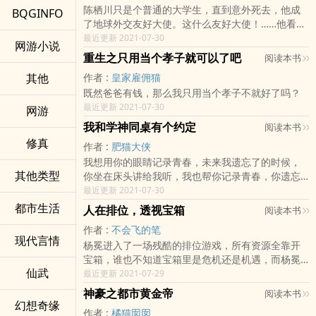
陈栖川只是个普通的大学生，直到意外死去，他成
BQGINFO
了地球外交友好大使。这什么友好大使！……他看着
眼前的绝美少女，冷静地抽出契约：“你就是我的
最近更新 2021-07-30
网游小说
girlfriend吗？”……“栖川，我，我喜欢……”“嘘，”陈
重生之只用当个孝子就可以了吧
阅读本书
栖川牵起她的手：“你看，今晚的月色真美。”恋爱日
其他
作者 :
皇家雇佣猫
常文～
既然爸爸有钱，那么我只用当个孝子不就好了吗？
最近更新 2021-07-30
网游
我和学神同桌有个约定
阅读本书
修真
作者 :
肥猫大侠
我想用你的眼睛记录青春，未来我遗忘了的时候，
其他类型
你坐在床头讲给我听，我也帮你记录青春，你遗忘
的时候我也回忆给你听.........
最近更新 2021-07-30
都市生活
人在排位，透视宝箱
阅读本书
作者 :
不会飞的笔
现代言情
杨冕进入了一场残酷的排位游戏，所有资源全靠开
宝箱，谁也不知道宝箱里是危机还是机遇，而杨冕
仙武
发现自己能提前看透宝箱：【这个箱子里有两瓶纯
最近更新 2021-07-29
净水】【这个箱子里空空如也】【这个箱子里有一
神豪之都市黄金帝
阅读本书
把狙击弩】【这个箱子里有虚弱诅咒】......杨冕：
幻想奇缘
作者 :
橘猫囡囡
“没有人，比我，更懂开箱！”（已有万订精品《武术