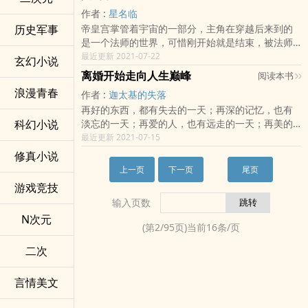
飙激进的人生！这是一个三十岁男人的狂想曲！
如鹏，其行有声，其内藏人，飞的比我还快。卧
作者 :
星名临
槽，好文化呀，他指的应该是飞机吧？狼妖：今天
历史军事
帝皇宫掌管着宇宙的一部分，主角在穿越后来到的
下手重了些，多杀了几个人。话说最近群主怎么不
是一个法师的世界，可惜刚开始就是结束，被法师
在线，我想去找他。这都是什么鬼啊！可千万别来
学园开除后，他在回家路上，被帝皇宫所属所征
最近更新 2021-07-22
找我。
玄幻小说
兆，开始了咸鱼的冒险生活
离婚开始走向人生巅峰
阅读本书
浪漫青春
作者 :
迦太基的失落
再好的东西，都有失去的一天；再深的记忆，也有
科幻小说
淡忘的一天；再爱的人，也有远走的一天；再美的
梦，也有苏醒的一天。该放弃的决不挽留，该珍惜
最近更新 2021-07-15
的决不放手。分手后不可以做朋友，因为彼此伤害
修真小说
过；分手后也不可以做敌人，因为彼此深爱过。在
上一页
下一页
尾页
穿越的第二天，七年的爱情走向了终结，林乐得到
游戏竞技
离婚通知。……（本书又名为《我只想安静的当编
输入页数
剧》，《我的邻居是大明星》，《爱情十万年》。
N次元
本书没有系统，没有金手指，非正统娱乐文，太过
(第
2
/
95
页)当前
16
条/页
挑刺的不要进来。)
二次
言情美文