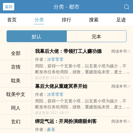
分类 - 都市
返回
首页
分类
排行
搜索
足迹
默认
完本
我幕后大佬：带领打工人赚功德
阅读本书
全部
作者 :
冰零零零
周阳，获得一个玄黄小塔，以玄黄小塔为媒介，不
言情
断发布任务给周阳，拯救，重建面临末世，废土，
毁灭，妖魔诡异横行的世界，......。在末法，低武或
最近更新 2021-08-22
耽美
武侠的世界传道，传下修练法，使世界升
幕后大佬从重建冥界开始
阅读本书
级，.......。加速某个世界文明进程。而报酬是功
耽美中文
作者 :
冰零零零
德，只要有功德，可以兑换任何你想要的。只要有
周阳，获得一个玄黄小塔，以玄黄小塔为媒介，不
足够功德，可以兑换长生的寿命。只要有足够的功
断发布任务给周阳，拯救，重建面临末世，废土，
同人
德，只要一个呼吸时间，就能从一个普通人变成一
毁灭，妖魔诡异横行的世界，......。在末法，低武或
最近更新 2021-08-21
个横断江河，担山覆海的强者。只要有足够的功
武侠的世界传道，传下修练法，使世界升
德，可以复活一个死去很久的人。这是一个幕后大
绑定气运：开局扮演瞎眼剑客
玄幻
阅读本书
级，.......。加速某个世界文明进程。而报酬是功
佬带领一群打工人打穿诸天世界的故事。
作者 :
豪基
德，只要有功德，可以兑换任何你想要的。只要有