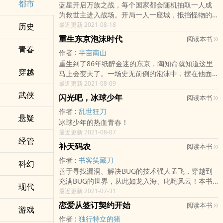
都市
蓝星开启万族之战，每个国家都会随机抽取一人成
足够功德，可以兑换长生的寿命。只要有足够的功
为救世主进入战场。开局一人一座城，抵挡怪物的
德，只要一个呼吸时间，就能从一个普通人变成一
进攻。宁风代表九州国参赛，同时激活了神级系
最近更新 2021-08-18
历史
个横断江河，担山覆海的强者。只要有足够的功
统，开局获得黑金大刀。身附麒麟纹身的他，绑定
德，可以复活一个死去很久的人。这是一个幕后大
重生东京泡沫时代
阅读本书
了九州国的气运。叮：成功击杀侵入怪物，奖励九
佬带领一群打工人打穿诸天世界的故事。
青春
作者 :
半亩南山
州国寿命+10年。叮：发现天外陨铁，奖励九州国巨
重生到了86年纸醉金迷的东京，陶知命就知道这里
龙矿脉。一荣俱荣，一损俱损！至此，九州国成为
穿越
马上会变天了。一场史无前例的泡沫中，摆在他面
万族之尊，宁风也成为了人们信仰的宁神！
前的，是无尽的财富和机会，还有昭和时代最后的
最近更新 2021-08-09
绝色们，最肆意的青春。风暴之后，他乘风而起，
武侠
闪光吧，冰球少年
阅读本书
目光注视到更广阔的的天地。这是一本都市商业科
作者 :
乱世狂刀
技文，无系统，符合大佬口味的请点击收藏。已有
悬疑
冰球少年的热血青春！
三本老书，从未太监，请放心收藏。裙号：
最近更新 2021-08-07
516470563
经管
补天码农
阅读本书
作者 :
书客笑藏刀
科幻
善于寻找漏洞、解决BUG的技术强人孟飞，穿越到
充满BUG的世界，从此如龙入海、叱咤风云！本书
现代
多爽感但绝不庸俗，单女主且绝不虐心。情节离奇
最近更新 2021-07-31
但不荒谬，故事烧脑且富有逻辑。内容以解谜、破
恋爱从签订契约开始
阅读本书
游戏
案、智斗为主。欢迎品鉴。
作者 :
独行特立的猪