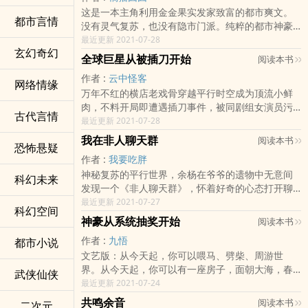
这是一本主角利用金金果实发家致富的都市爽文。
直播间》，质量保证，书荒的可以去看）
都市言情
没有灵气复苏，也没有隐市门派。纯粹的都市神豪
文。主角有点睚眦必报。主角还有点暴发户，最低
最近更新 2021-07-28
玄幻奇幻
调的车都是纯金打造的五菱宏光！主角为人更是壕
全球巨星从­‍‎被​‌插‎刀开始
阅读本书
爽，给员工发放节日福利，不是金砖，就是小金
作者 :
云中怪客
人……
网络情缘
万年不红的横店老戏骨穿越平行时空成为顶流小鲜
肉，不料开局即遭遇插刀事件，被同剧组女演员污
古代言情
蔑打人，被兄弟朋友两肋插刀，且看孟想如何破
最近更新 2021-07-28
局，凭借地球的文艺作品一步步登上天王巨星的宝
我在非人聊天群
阅读本书
恐怖悬疑
座！
作者 :
我要吃胖
神秘复苏的平行世界，余杨在爷爷的遗物中无意间
科幻未来
发现一个《非人聊天群》，怀着好奇的心态打开聊
天群，惊奇的一幕发生了。龙王：本龙与猫仙于九
最近更新 2021-07-27
科幻空间
月初一成功诞下一子，重六斤三两。猪界我最帅：
神豪从系统抽奖开始
阅读本书
恭喜恭喜，能问下什么型号吗？小甜狗：同问同
作者 :
九悟
都市小说
问。龙王：--！龙头猫身。余杨能理解龙跟猫恋爱
文艺版：从今天起，你可以喂马、劈柴、周游世
了，生的是龙猫。可如果猪和狗恋爱了，它们会生
界。从今天起，你可以有一座房子，面朝大海，春
出个什么玩意啊？这么羞耻，这么中二的话题，玩
武侠仙侠
暖花开。从今天起，你可以有一个灿烂的前程，在
最近更新 2021-07-24
非人哉？一鸟飞仙：封印解除后，我在天上溜达了
尘世里获得幸福。爽文版：神豪系统在手，一路狂
一圈顺便展了展翅。可有个家伙，其形如鸟，其身
共鸣余音
阅读本书
二次元