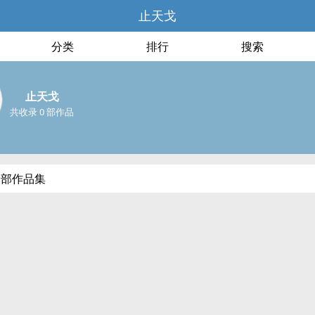
止天戈
分类
排行
搜索
止天戈
共收录 0 部作品
全部作品集