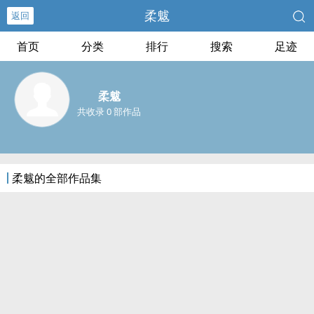
柔魃
返回
首页
分类
排行
搜索
足迹
柔魃
共收录 0 部作品
柔魃的全部作品集