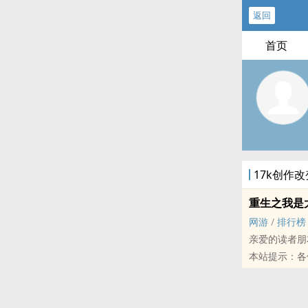
返回
首页
17k创作
重生之我是
网游
/
排行榜
亲爱的读者朋
本站提示：各
朋友推荐哦！