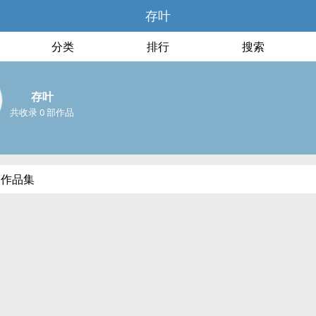
存叶
分类
排行
搜索
存叶
共收录 0 部作品
部作品集