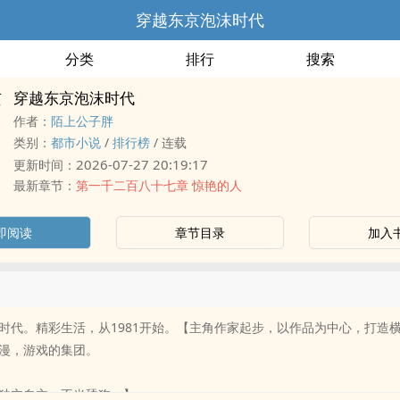
穿越东京泡沫时代
分类
排行
搜索
穿越东京泡沫时代
作者：
陌上公子胖
类别：
都市小说
/
排行榜
/
连载
2026-07-27 20:19:17
更新时间：
最新章节：
第一千二百八十七章 惊艳的人
即阅读
章节目录
加入
时代。精彩生活，从1981开始。【主角作家起步，以作品为中心，打造
漫，游戏的集团。
独立自主，不当舔狗。】