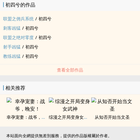
初四兮的作品
联盟之佣兵系统
/
初四兮
刺客凶猛
/
初四兮
联盟之绝对零度
/
初四兮
射手凶猛
/
初四兮
教练凶猛
/
初四兮
查看全部作品
相关推荐
幸孕宠妻：战爷，晚安！
综漫之开局变身女武神
从知否开始当文圣
本站面向全網提供無差別服務，提供的作品版權屬於作者。