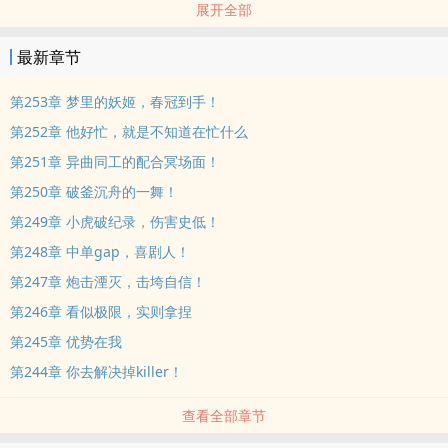
展开全部
发育，频频游走帮队友建立优势，释放压力的游走型中单？
最新章节
亦或者是对线期打出优势，再将自身优势辐射全局的压制型中单？面
对种种选择，李尧有自己的答案。
第253章 梦里的妖姬，春冠到手！
第252章 他好忙，就是不知道在忙什么
他会秉持自己的刺客之魂，不断进步，勇攀高峰。【非无敌文，无系
第251章 异曲同工的配合冥场面！
统。
第250章 破釜沉舟的一舞！
】【已有LOL精品完结作品《联盟之佣兵系统》《这个选手罪孽深
第249章 小虎破纪录，伤害史低！
重》《射手凶猛》】
第248章 中单gap，喜剧人！
第247章 炮击湮灭，击垮自信！
第246章 看似极限，实则拿捏
第245章 优势在我
第244章 你去解决掉killer！
查看全部章节