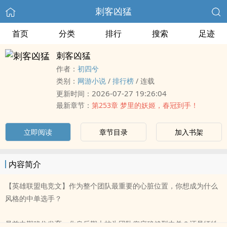
刺客凶猛
首页
分类
排行
搜索
足迹
刺客凶猛
作者：
初四兮
类别：
网游小说
/
排行榜
/
连载
2026-07-27 19:26:04
更新时间：
最新章节：
第253章 梦里的妖姬，春冠到手！
立即阅读
章节目录
加入书架
内容简介
【英雄联盟电竞文】作为整个团队最重要的心脏位置，你想成为什么
风格的中单选手？
是前中期稳住发育，化身后期大核为团队兜底稳健型中单？还是牺牲