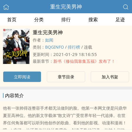
重生完美男神
首页
分类
排行
搜索
足迹
重生完美男神
作者：
如闻
类别：
BQGINFO
/
排行榜
/
连载
2021-01-29 18:16:55
更新时间：
最新章节：
新书《修仙我靠集五福》发布了！
立即阅读
章节目录
加入书架
内容简介
他有一张帅得连整容手术都无法做到的脸。他第一本网文便是问鼎华
夏至高神位。他的新文学载体“散文诗”广受世界年轻一代追捧。在世
界任何角落都可以听到他创作的歌曲、看到他的影视、动漫和漫画！
哦~！忘了，他还是体坛的长青霸主，创造无数的记录。他被人们称