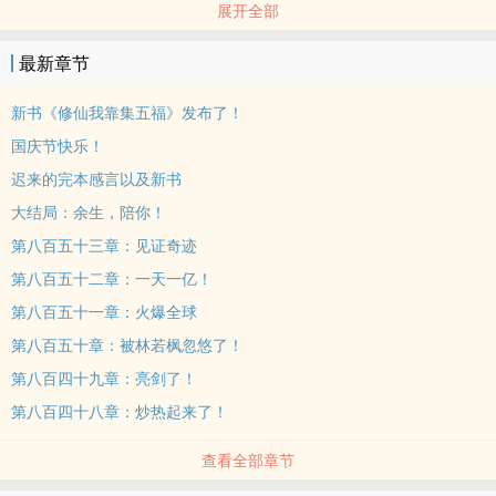
展开全部
作：天子，天的儿子！因为有人这样调侃他：嗷~！老天，怎么生出这
样一个怪物！
最新章节
本站提示：各位书友要是觉得《重生完美男神》还不错的话请不要忘
记向您QQ群和微博里的朋友推荐哦！
新书《修仙我靠集五福》发布了！
国庆节快乐！
迟来的完本感言以及新书
大结局：余生，陪你！
第八百五十三章：见证奇迹
第八百五十二章：一天一亿！
第八百五十一章：火爆全球
第八百五十章：被林若枫忽悠了！
第八百四十九章：亮剑了！
第八百四十八章：炒热起来了！
查看全部章节