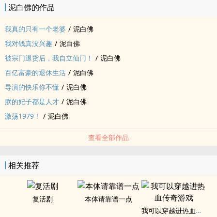
泥白佛的作品
我真的只有一个老婆
/
泥白佛
我对钱真没兴趣
/
泥白佛
被宗门退货后，我自立仙门！
/
泥白佛
百亿富豪的退休生活
/
泥白佛
导演的快乐你不懂
/
泥白佛
朕的妃子都是人才
/
泥白佛
激荡1979！
/
泥白佛
查看全部作品
相关推荐
复活剧
本体请靠谱一点
我可以穿越进热血传奇游戏