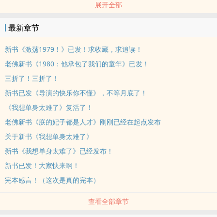
展开全部
一个老婆热爱古风，琴棋书画无所不精。
最新章节
一个老婆自称美食家，梦想是吃东西不给钱还有的赚。
新书《激荡1979！》已发！求收藏，求追读！
一个老婆是书呆子，外号“无情的考试机器”，沉迷考证无法自拔。
老佛新书《1980：他承包了我们的童年》已发！
三折了！三折了！
一个老婆是霸道女总裁，她总是对沈赋说：不写小说行不行？我养你
新书已发《导演的快乐你不懂》，不等月底了！
啊。
《我想单身太难了》复活了！
还有一个……
老佛新书《朕的妃子都是人才》刚刚已经在起点发布
关于新书《我想单身太难了》
本书单女主，真的只有一个老婆，后宫文爱好者不可错过！
新书《我想单身太难了》已经发布！
新书已发！大家快来啊！
（另有《我对钱真没兴趣》《文骚》两部精品完本小说，欢迎品尝~）
完本感言！（这次是真的完本）
查看全部章节