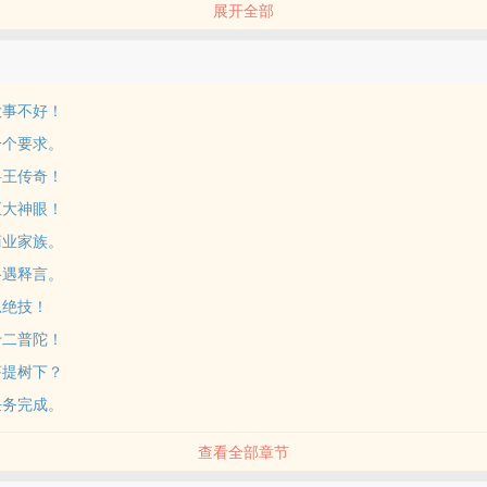
展开全部
这个跟随地球的脚......步的异界究竟给我安排了怎样的命运让我这位来
个新的篇章【展开】【收起】
大事不好！
一个要求。
兽王传奇！
五大神眼！
商业家族。
路遇释言。
忌绝技！
十二普陀！
菩提树下？
任务完成。
查看全部章节