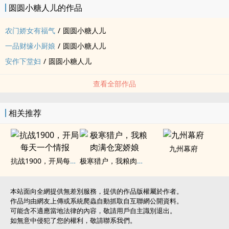
圆圆小糖人儿的作品
农门娇女有福气
/
圆圆小糖人儿
一品财缘小厨娘
/
圆圆小糖人儿
安作下堂妇
/
圆圆小糖人儿
查看全部作品
相关推荐
九州幕府
抗战1900，开局每天一个情报
极寒猎户，我粮肉满仓宠娇娘
本站面向全網提供無差別服務，提供的作品版權屬於作者。
作品均由網友上傳或系統爬蟲自動抓取自互聯網公開資料。
可能含不適應當地法律的內容，敬請用戶自主識別退出。
如無意中侵犯了您的權利，敬請聯系我們。