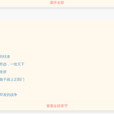
展开全部
山政权，黎朝政权，开启了南海大乱战，法兰西军舰，华人海盗，广东水
混战之中。
于乾隆盛世，天朝上国，痴迷于自己的盛世，对世界两耳不闻。
道，即将到来的一场巨变，会让他看清自己的无知与自大。
样的，他的腐朽，养肥了我们共和国。”大清书友群：779833050
朝的结束
势所趋，一统天下
亡政府
色旗子插上正阳门
触即发的战争
查看全部章节