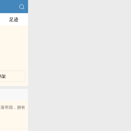
足迹
书架
不落帝国，拥有