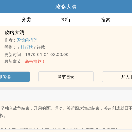
攻略大清
分类
排行
搜索
攻略大清
作者：
爱你的榴莲
类别：
/
排行榜
/
连载
1970-01-01 08:00:00
更新时间：
最新章节：
新书推荐！
即阅读
章节目录
加入
美利坚独立战争结束，开启的西进运动。英荷四次海战结束，英吉利成就日
权。
透东南亚，直逼云南与广西。沙皇远东政策，触手已经伸到库页岛。