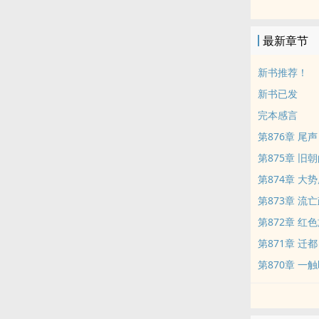
南阮政权，西
最新章节
这场无休止的
新书推荐！
此时大清正处
新书已发
完本感言
此时他并不知
第876章 尾声
“不，大清是好
第875章 旧
第874章 大
第873章 流
第872章 红
第871章 迁都
第870章 一