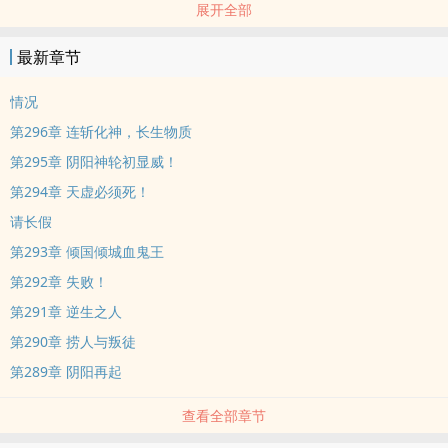
展开全部
攻略排行榜上的人物，就能得到各种匪夷所思的物品，成仙了道不再
困难。
最新章节
我悟了。但同时，我与曹贼何异？
情况
第296章 连斩化神，长生物质
第295章 阴阳神轮初显威！
第294章 天虚必须死！
请长假
第293章 倾国倾城血鬼王
第292章 失败！
第291章 逆生之人
第290章 捞人与叛徒
第289章 阴阳再起
查看全部章节