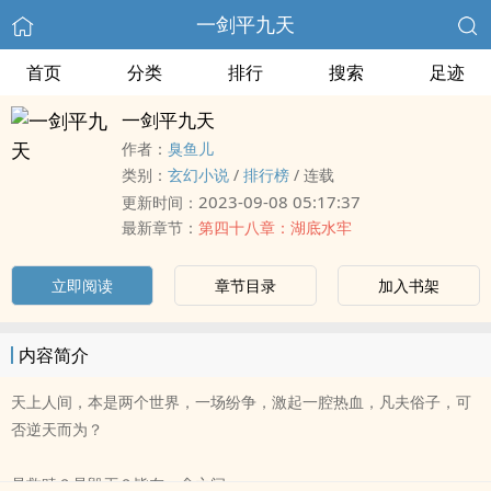
一剑平九天
首页
分类
排行
搜索
足迹
一剑平九天
作者：
臭鱼儿
类别：
玄幻小说
/
排行榜
/
连载
2023-09-08 05:17:37
更新时间：
最新章节：
第四十八章：湖底水牢
立即阅读
章节目录
加入书架
内容简介
天上人间，本是两个世界，一场纷争，激起一腔热血，凡夫俗子，可
否逆天而为？
是救赎？是毁灭？皆在一念之间。