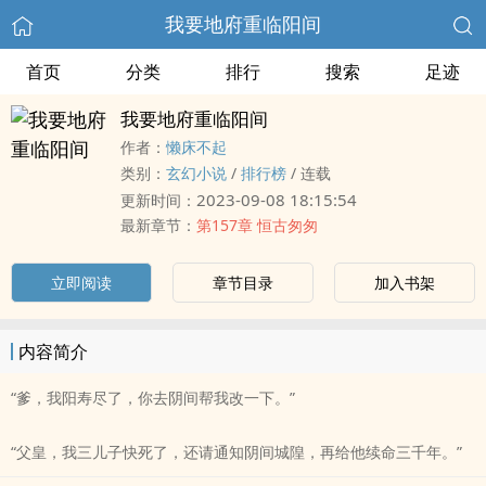
我要地府重临阳间
首页
分类
排行
搜索
足迹
我要地府重临阳间
作者：
懒床不起
类别：
玄幻小说
/
排行榜
/
连载
2023-09-08 18:15:54
更新时间：
最新章节：
第157章 恒古匆匆
立即阅读
章节目录
加入书架
内容简介
“爹，我阳寿尽了，你去阴间帮我改一下。”
“父皇，我三儿子快死了，还请通知阴间城隍，再给他续命三千年。”