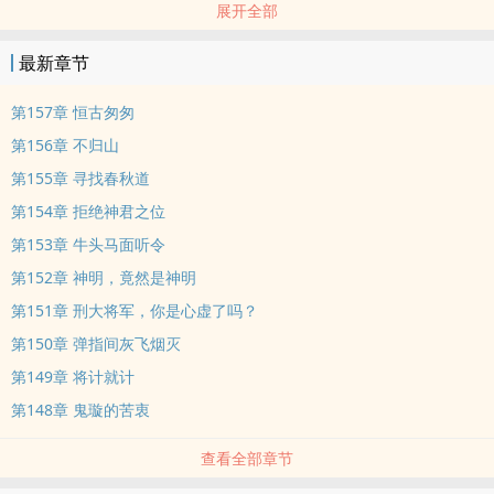
展开全部
“司君，生死簿拿来，为我孙子续命五百年！”
最新章节
这片天地，阳间鼎盛，阴间没落，无力监察众生阳寿。
第157章 恒古匆匆
恶鬼作乱，民不聊生。
第156章 不归山
第155章 寻找春秋道
有阳间修者随意进入阴间，更改生死簿，践踏阴间秩序。
第154章 拒绝神君之位
天地混乱，阳盛阴衰！
第153章 牛头马面听令
第152章 神明，竟然是神明
这一日，苏叶穿越阴间，成了一位勾魂鬼差。
第151章 刑大将军，你是心虚了吗？
第150章 弹指间灰飞烟灭
秉承阴间气运，得地府系统。
第149章 将计就计
建地府，设十殿，立轮回，监察诸天。
第148章 鬼璇的苦衷
查看全部章节
“我儿阳寿未尽，为何勾他魂魄？”