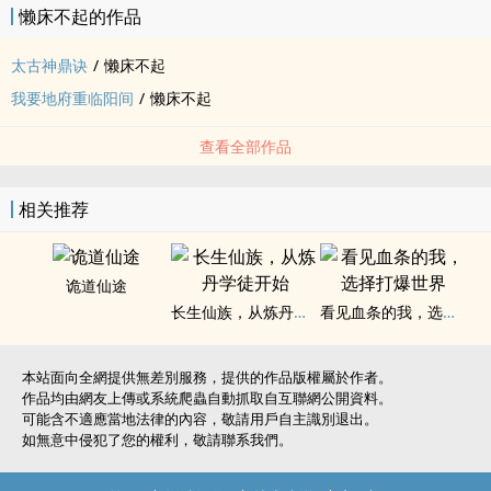
懒床不起的作品
“私自更改生死簿，扣除所有阳寿，魂归地府。”
太古神鼎诀
/
懒床不起
“我乃大周太子，谁敢勾我魂魄？”
我要地府重临阳间
/
懒床不起
“天下众生，阳寿耗尽者，皆可勾走。”
查看全部作品
相关推荐
诡道仙途
长生仙族，从炼丹学徒开始
看见血条的我，选择打爆世界
本站面向全網提供無差別服務，提供的作品版權屬於作者。
作品均由網友上傳或系統爬蟲自動抓取自互聯網公開資料。
可能含不適應當地法律的內容，敬請用戶自主識別退出。
如無意中侵犯了您的權利，敬請聯系我們。