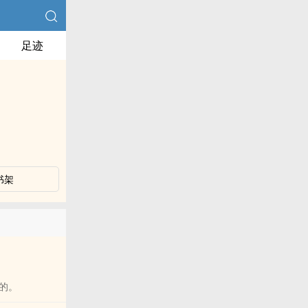
足迹
书架
的。