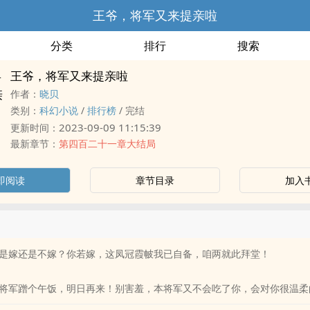
王爷，将军又来提亲啦
分类
排行
搜索
王爷，将军又来提亲啦
作者：
晓贝
类别：
科幻小说
/
排行榜
/
完结
2023-09-09 11:15:39
更新时间：
最新章节：
第四百二十一章大结局
即阅读
章节目录
加入
是嫁还是不嫁？你若嫁，这凤冠霞帔我已自备，咱两就此拜堂！
将军蹭个午饭，明日再来！别害羞，本将军又不会吃了你，会对你很温柔