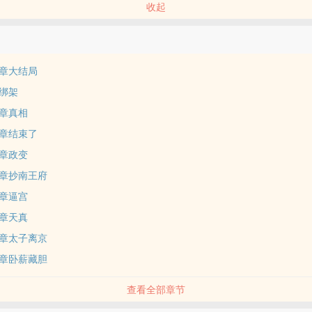
收起
章大结局
绑架
章真相
章结束了
章政变
章抄南王府
章逼宫
章天真
章太子离京
章卧薪藏胆
查看全部章节