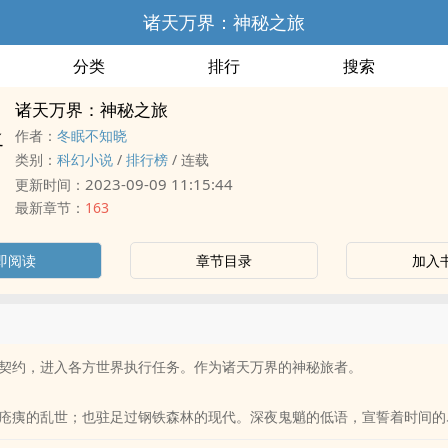
诸天万界：神秘之旅
分类
排行
搜索
诸天万界：神秘之旅
作者：
冬眠不知晓
类别：
科幻小说
/
排行榜
/
连载
2023-09-09 11:15:44
更新时间：
最新章节：
163
即阅读
章节目录
加入
契约，进入各方世界执行任务。作为诸天万界的神秘旅者。
疮痍的乱世；也驻足过钢铁森林的现代。深夜鬼魈的低语，宣誓着时间的