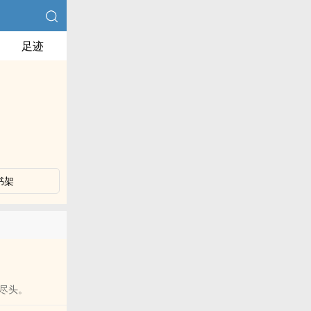
足迹
书架
尽头。