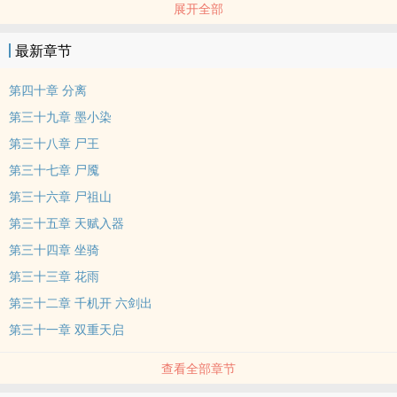
展开全部
在他们背后，是否还有一双手在操控着一切？
最新章节
究竟是怎样的局？需要重叠数百个时空？为什么要设如此大的局？以
穹宇苍生为局，这样的手笔，所谋为何？
第四十章 分离
第三十九章 墨小染
第三十八章 尸王
第三十七章 尸魇
第三十六章 尸祖山
第三十五章 天赋入器
第三十四章 坐骑
第三十三章 花雨
第三十二章 千机开 六剑出
第三十一章 双重天启
查看全部章节