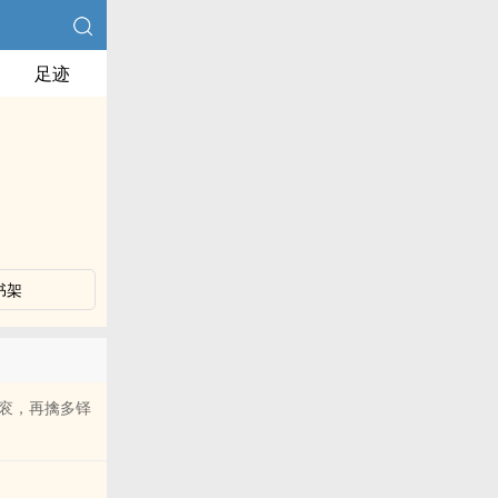
足迹
书架
衮，再擒多铎