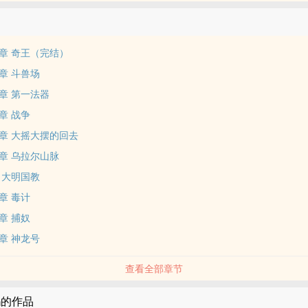
章 奇王（完结）
章 斗兽场
章 第一法器
章 战争
章 大摇大摆的回去
章 乌拉尔山脉
 大明国教
章 毒计
章 捕奴
章 神龙号
查看全部章节
吗的作品