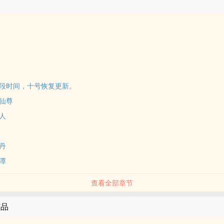
段时间，十号恢复更新。
机仙尊
坑人
魄丹
水潭
查看全部章节
作品