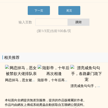
下一页
尾页
输入页数
(第
1
/
3
页)当前
100
条/页
相关推荐
网恋掉马，恶女被禁欲大佬排队亲
陆影帝，十年后再次相逢
漂亮咸鱼勾勾手，各路豪门跪下宠
本站面向全網提供無差別服務，提供的作品版權屬於作者。
作品均由網友上傳或系統爬蟲自動抓取自互聯網公開資料。