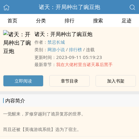
诸天：开局种出了豌豆炮
首页
分类
排行
搜索
足迹
诸天：开局种出了豌豆炮
作者：
禁忌长城
类别：
网游小说
/
排行榜
/
连载
2023-09-11 05:19:23
更新时间：
最新章节：
我在大佬村里当诸天幕后黑手
立即阅读
章节目录
加入书架
内容简介
一觉醒来，罗修穿越到了诡异复苏的世界。
而且还被【英魂游戏系统】选为了宿主。