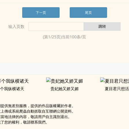
下一页
尾页
输入页数
(第
1
/
25
页)当前
100
条/页
个我纵横诸天
贵妃她又娇又媚
夏目君只想
網提供無差別服務，提供的作品版權屬於作者。
友上傳或系統爬蟲自動抓取自互聯網公開資料。
應當地法律的內容，敬請用戶自主識別退出。
犯了您的權利，敬請聯系我們。