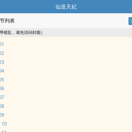
仙道天妃
节列表
序错乱，请先访问封面）
01
02
03
04
05
06
07
08
09
 10