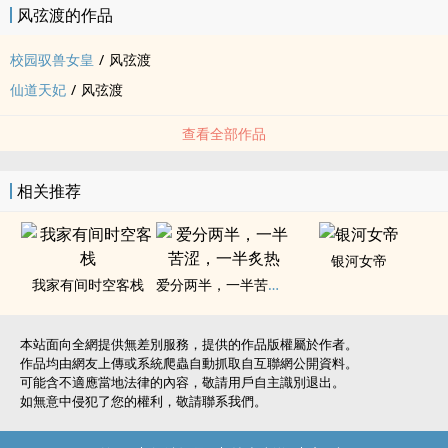
风弦渡的作品
校园驭兽女皇
/
风弦渡
仙道天妃
/
风弦渡
查看全部作品
相关推荐
银河女帝
我家有间时空客栈
爱分两半，一半苦涩，一半炙热
本站面向全網提供無差別服務，提供的作品版權屬於作者。
作品均由網友上傳或系統爬蟲自動抓取自互聯網公開資料。
可能含不適應當地法律的內容，敬請用戶自主識別退出。
如無意中侵犯了您的權利，敬請聯系我們。