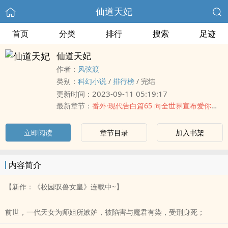
仙道天妃
首页
分类
排行
搜索
足迹
仙道天妃
作者：
风弦渡
类别：
科幻小说
/
排行榜
/
完结
2023-09-11 05:19:17
更新时间：
最新章节：
番外·现代告白篇65 向全世界宣布爱你（大结局）
立即阅读
章节目录
加入书架
内容简介
【新作：《校园驭兽女皇》连载中~】
前世，一代天女为师姐所嫉妒，被陷害与魔君有染，受刑身死；