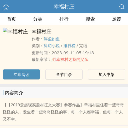
幸福村庄
首页
分类
排行
搜索
足迹
幸福村庄
作者：
浮尘如鱼
类别：
科幻小说
/
排行榜
/
完结
2023-09-11 05:19:18
更新时间：
最新章节：
41幸福村之我的父亲
立即阅读
章节目录
加入书架
内容简介
【【2019云起现实题材征文大赛】参赛作品】幸福村里住着一些奇奇
怪怪的人，发生着一些奇奇怪怪的事，每一个人都幸福，但每一个人
又不幸。