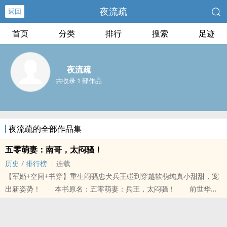
夜流疏
返回
首页
分类
排行
搜索
足迹
夜流疏
共收录 1 部作品
夜流疏的全部作品集
五零萌妻：南哥，太闷骚！
历史
/
排行榜
连载
【军婚+空间+书穿】重生闷骚忠犬兵王碰到穿越软萌纯真小甜甜，宠
出新姿势！ 本书原名：五零萌妻：兵王，太闷骚！ 前世华国
顶级世家南家的独苗苗重生回到了1956年...